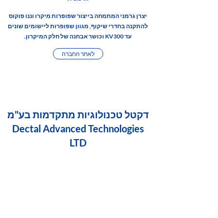
יצרן גרמני המתמחה בייצור שפופרות מיקרו וננו פוקוס
להתקנה בחדרי שיקוף, מגוון שפופרות ליישומים שונים
עד KV300 וכושר אבחנה של חלק המיקרון.
לאתר החברה
דקטל טכנולוגיות מתקדמות בע"מ
Dectal Advanced Technologies
LTD
Telephone:
+972-3-5795001
/
+972-54-4955080
/
+972-54-4482676
Fax:
+972-3-5795003